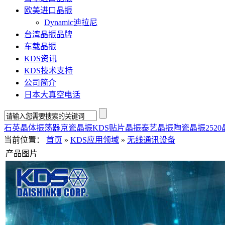
欧美进口晶振
Dynamic迪拉尼
台湾晶振品牌
车载晶振
KDS资讯
KDS技术支持
公司简介
日本大真空电话
石英晶体振荡器
京瓷晶振
KDS贴片晶振
泰艺晶振
陶瓷晶振
252
当前位置：
首页
»
KDS应用领域
»
无线通讯设备
产品图片