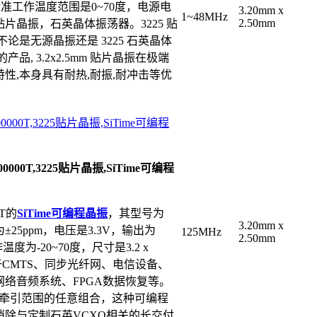
振的标准工作温度范围是0~70度，电源电
3.20mm x
1~48MHz
2.50mm
225贴片晶振，石英晶体振荡器。3225 贴
论是无源晶振还是 3225 石英晶体
, 3.2x2.5mm 贴片晶振在极端
性,本身具有耐热,耐振,耐冲击等优
000000T,3225贴片晶振,SiTime可编程
000000T,3225贴片晶振,SiTime可编程
0T的
SiTime可编程晶振
，其型号为
3.20mm x
为±25ppm，电压是3.3V，输出为
125MHz
2.50mm
度为-20~70度，尺寸是3.2 x
CMTS、同步光纤网、电信设备、
络音频系统、FPGA数据恢复等。
压和牵引范围的任意组合，这种可编程
除与定制石英VCXO相关的长交付