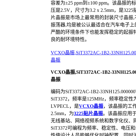
容差为±25 ppm到±100 ppm。该晶
压是2.5V，尺寸为3.2 x 2.5mm，是3
片晶振是市场上最常用的封装尺寸晶振,不
振荡器,均是被公认最适合在汽车电子上的产品
严酷的环境条件下也能发挥稳定的起振特
良的耐环境特性。
VCXO晶振,SiT3372AC-1B2-33NH125.
晶振
VCXO晶振,SiT3372AC-1B2-33NH125.
晶振
编码为SiT3372AC-1B2-33NH125.00000
SiT3372，频率是125MHz，频率稳定性
LVPECL，是
VCXO晶振
，该晶振的工作温
2.5mm，为
3225贴片晶振
。该晶振应用于
无线基站、网络视频系统和数字化仪、网
SiT3372可编程为频率、稳定性、电
性使设计人员能够优化时钟配置，同时消