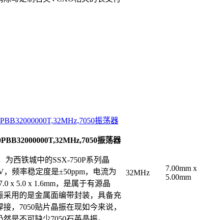
BB32000000T,32MHz,7050振荡器
BB32000000T,32MHz,7050振荡器
晶振，为西铁城中的SSX-750P系列晶
7.00mm x
V，
频率稳定度是
±50ppm，电流为
32MHz
5.00mm
7.0 x 5.0
x
1.6mm，是属于有源晶
英晶振采用的是金属面编带封装，具备充
接，7050贴片晶振在现如今来说，
然是不可缺少7050石英晶振。