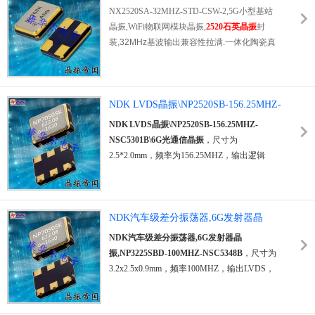
境温差带来的时钟漂移,年老化仅±1ppm,长期
基站晶振,WiFi物联网模块晶振
NX2520SA-32MHZ-STD-CSW-2,5G小型基站
运行时序稳定.广泛用于GPS/GNSS定位模
晶振,WiFi物联网模块晶振,
2520石英晶振
封
组,4G/5G无线通信,车载T-BOX,小型化封装节
装,32MHz基波输出兼容性拉满.一体化陶瓷真
省PCB布局空间,原厂批次一致性优异.
空密封隔绝水汽粉尘,解决基站机房散热升温,
户外设备昼夜温差带来的频漂问题,保障无线通
信时序长期精准稳定.低损耗谐振特性降低模组
整机功耗,延长远端物联网设备续航,低杂波输
NDK LVDS晶振\NP2520SB-156.25MHZ-
出避免射频链路互相干扰,提升多设备并发联网
NSC5301B\6G光通信晶振
NDK LVDS晶振\NP2520SB-156.25MHZ-
稳定性.器件耐受标准无铅回流焊高温冲击,出
NSC5301B\6G光通信晶振
，尺寸为
厂经过温循,振动可靠性老化测试,量产良品率
2.5*2.0mm，频率为156.25MHZ，输出逻辑
稳定.适配5G室内微基站,WiFi蓝牙二合一模组,
LVDS，LVDS输出晶振，
LVDS差分晶体振荡
工业无线采集网关,智慧城市物联网传感终端.
器
，日本电波差分晶振，贴片差分晶振，
SPXO差分晶体振荡器，石英差分晶振，低电
NDK汽车级差分振荡器,6G发射器晶
压差分晶振，低损耗差分振荡器，低相位差分
晶振，低相噪差分晶振，低抖动差分晶振，低
振,NP3225SBD-100MHZ-NSC5348B
NDK汽车级差分振荡器,6G发射器晶
功耗差分振荡器，高品质差分晶振，高性能差
振,NP3225SBD-100MHZ-NSC5348B
，尺寸为
分振荡器，有源差分晶振，光模块差分晶振，
3.2x2.5x0.9mm，频率100MHZ，输出LVDS，
通讯模块差分振荡器，测试测量差分晶振，
差
LVDS
差分输出晶振
，NDK差分晶振，LVDS振
分输出晶振
具有低抖动低电压低相位低相噪的
荡器，差分石英晶体振荡器，OSC差分晶振，
特点，适用于范围广泛，包含6G兼容设备，光
有源差分晶振，低电压差分振荡器，低功耗差