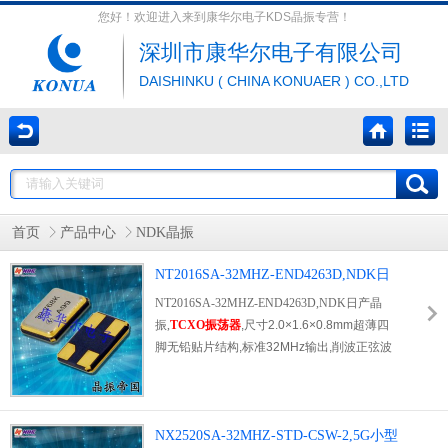
您好！欢迎进入来到康华尔电子KDS晶振专营！
深圳市康华尔电子有限公司
DAISHINKU ( CHINA KONUAER ) CO.,LTD
首页
产品中心
NDK晶振
NT2016SA-32MHZ-END4263D,NDK日
产晶振,TCXO振荡器
NT2016SA-32MHZ-END4263D,NDK日产晶
振,
TCXO振荡器
,尺寸2.0×1.6×0.8mm超薄四
脚无铅贴片结构,标准32MHz输出,削波正弦波
输出适配射频基带电路.供电兼容1.7–3.3V,典
型1.8V低压驱动,最大工作电流2mA,低功耗适
配电池供电设备.全温-30℃~+85℃频稳
±2.5ppm,内置精密温度补偿电路,大幅抑制环
NX2520SA-32MHZ-STD-CSW-2,5G小型