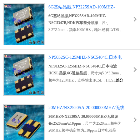
通信、光收发器，WDM设备，无线网络设备
分晶振，低相位差分晶振，通讯差分晶振，以
6G基站晶振,NP3225SAD-100MHZ-
NDK LVDS晶振
等领域。
太网差分晶振，基站差分晶振，网络设备差分
NSC5347B,NDK汽车差分晶振
6G基站晶振,NP3225SAD-100MHZ-
\NP2520SB-156.25MHZ-
晶振，汽车音响差分晶振，6G模块差分晶振，
NSC5347B,NDK汽车差分晶振
，尺寸
NSC5301B\6G光通信晶振.
光通讯差分信号输出LVDS，产品具有低电压
3.2*2.5mm，频率100MHZ，输出逻辑LVDS，
低抖动低功耗的特点.
差分晶振LVDS
产品非常
贴片差分晶振，LVDS差分晶振，
LVDS差分晶
适合用于6G兼容设备、基站、光网络单元、
体振荡器
，低电压差分晶振，低抖动差分振荡
SDH/SONET设备，低端路由器、以太网、光
器，低相位差分晶振，OSC差分晶振，低功耗
NDK
收发器，汽车音响、汽车电脑等领域。
差分晶振，6G基站差分晶振，6G光网络差分
NP5032SC-125MHZ-NSC5404C,日本电
汽车级差分振荡器,6G发射器
晶振，6G路由器差分晶振，汽车音响差分晶
波HCSL晶振,6G通信晶振
NP5032SC-125MHZ-NSC5404C,日本电波
晶振,NP3225SBD-100MHZ-
振，汽车电脑差分晶振，高精度差分晶振，产
HCSL晶振,6G通信晶振
，尺寸为5.0*3.2mm，
NSC5348B.
品具备低抖动低相位的特点。
频率为125MHZ，支持输出HCSL，HCSL
差分
差分晶振LVDS
产品非常适合用于6G兼容设
晶振
，有源差分晶振，贴片差分振荡器，低抖
备、基站、光网络单元、SDH/SONET设备，
动差分晶振，低电流差分振荡器，低相位差分
低端路由器、以太网、光收发器，汽车音响、
振荡器，低电压差分晶振，6G模块差分晶振，
6G基站晶
汽车电脑等领域。
20MHZ/NX2520SA-20.000000MHZ/无线
6G通信差分晶振，仪器仪表差分晶振，智能家
振,NP3225SAD-100MHZ-
居差分晶振，测量设备差分晶振.
设备/2520mm/±10ppm
20MHZ/NX2520SA-20.000000MHZ/无线设
NSC5347B,NDK汽车差分晶
差分输出晶振
产品主要应用范围广泛，其中包
备/2520mm/±10ppm
，尺寸为2520mm,频率为
振.
含6G模块，网络设备，仪器仪表，智能家居，
20MHZ,频率稳定性为±10ppm,日本电波晶
测量与测试，SONET，SDH与千兆以太网相
振,NDK晶振,无源晶体,石英晶体谐振器,SMD