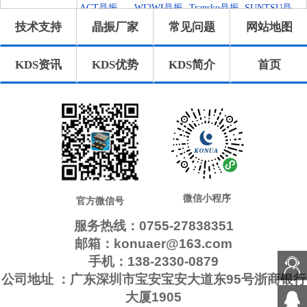
振
晶振
n晶振
ACT晶振
WI2WI晶振
Transko晶振
SUNTSU晶
技术支持
晶振厂家
常见问题
网站地图
振
QuartzChnik
QuartzCom
QANTEK晶
MtronPTI晶
晶振
晶振
振
振
MMDCOMP
KVG晶振
ILSI晶振
GEYER晶
KDS资讯
KDS优势
KDS简介
首页
晶振
振
Frequency晶
FOX晶振
Euroquartz
Crystek晶振
振
晶振
Cardinal晶
AEL晶振
AEK晶振
Statek晶振
振
Pletronics晶
IDTcrystal
SiTimeCryst
格林雷晶振
振
晶振
al
拉隆晶振
日蚀晶振
ECScrystal
维管晶振
晶振
AbraconCry
Jauch晶振
高利奇晶振
康纳温菲尔
stal
德
瑞康晶振
微晶晶振
CTS晶振
NJR晶振
Skyworks晶
Renesas瑞萨
Dynamic迪
微信小程序
官方微信号
振
晶振
拉尼
服务热线：0755-27838351
邮箱：konuaer@163.com
手机：138-2330-0879
公司地址 ：广东深圳市宝安宝安大道东95号浙商银行
大厦1905