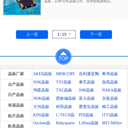
晶振
，日本NDK晶振公司，
支持低电源电压。
（支持直流+1.7 V到+3.3V。）紧凑和轻，高
度，立方体积，重量最大。分别分别为1.0
mm、0.007 cm3和0.024 g。低功耗。是一个表
面安装的晶体振荡器。（有可能进行回流
焊。）是无铅的。满足使用无铅焊料进行再流
1
/
15
上一页
下一页
分析的要求
AKER晶振
MERCURY
百利通亚陶
希华晶振
晶振厂家
晶振
晶振
NSK晶振
TST晶振
泰艺晶振
加高晶振
台产晶振
鸿星晶振
TXC晶振
SMI晶振
NAKA晶振
日产晶振
NDK晶振
西铁城晶振
富士晶振
京瓷晶振
有源晶振
大河晶振
村田晶振
爱普生晶振
精工晶振
KDS晶振
C-TECH晶
PDI晶振
ITTI晶振
贴片晶振
振
Oscilent晶
Rubyquartz
LiHom晶振
MTI-Millire
欧美晶振