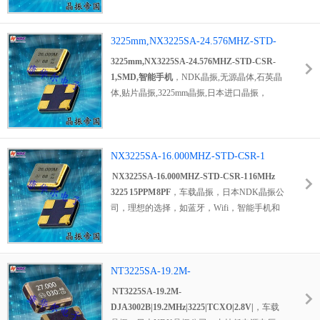
NP5032SC-
关的设备等领域.
晶振,无源贴片晶振,水晶振动子，
石英晶振
，
125MHZ-NSC5404C,日本电波
高质量晶振，无线设备晶振，通信产品晶振，
HCSL晶振,6G通信晶振.
消费产品专用晶振，NX2520SA-
3225mm,NX3225SA-24.576MHZ-STD-
32.000000MHZ无源晶振，NX2520SA-
CSR-1,SMD,智能手机
3225mm,NX3225SA-24.576MHZ-STD-CSR-
26.000000MHZ日本进口晶振。
1,SMD,智能手机
，NDK晶振,无源晶体,石英晶
贴片石英晶振
产品主要应用领域：电信设备，
体,贴片晶振,3225mm晶振,日本进口晶振，
短距离无线设备，消费者的设备，网络设备，
SMD
晶体谐振器
，高质量晶振，低损耗晶振，
20MHZ/NX2520SA-
通信产品等领域。
蓝牙专用晶振，参考时钟源晶振，智能手机晶
20.000000MHZ/无线设
振，平板电脑晶振，轻薄型晶振，
备/2520mm/±10ppm.
NX3225SA-32M-EXS00A-02994无源晶体，
NX3225SA-16.000MHZ-STD-CSR-1
NX3225SA-20.000MHZ-STD-CSR-1石英晶
16MHz 3225 15PPM 8PF
NX3225SA-16.000MHZ-STD-CSR-1 16MHz
体。
3225 15PPM 8PF
，
车载晶振
，日本NDK晶振公
石英晶振
产品主要应用范围：电信设备，短程
司，理想的选择，如蓝牙，Wifi，智能手机和
无线设备，消费设备，适用于短程无线设备，
平板电脑。紧凑而薄。(3.2 × 2.5 × 0.55 mm typ.)
例如蓝牙，Wi-Fi和参考时钟源，例如智能手机
具有优良的环境特性，包括耐热性和耐冲击
和平板电脑等领域。
3225mm,NX3225SA-
性。是无铅的。满足使用无铅焊料进行再流分
24.576MHZ-STD-CSR-1,SMD,智能手机.
析的要求。适用于OA / AV移动通信/短程无线
NT3225SA-19.2M-
通信
DJA3002B|19.2MHz|3225|TCXO|2.8V|
NT3225SA-19.2M-
DJA3002B|19.2MHz|3225|TCXO|2.8V|
，
车载