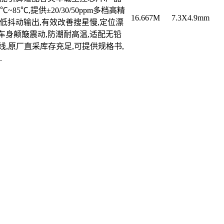
5℃,提供±20/30/50ppm多档高精
16.667M
7.3X4.9mm
低抖动输出,有效改善搜星慢,定位漂
车身颠簸震动,防潮耐高温,适配无铅
线,原厂直采库存充足,可提供规格书,
.