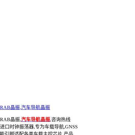
51SRAB晶振,汽车导航晶振
SRAB晶振,
汽车导航晶振
,咨询热线
封装原厂进口时钟振荡器,专为车载导航,GNSS
态使能引脚适配各类车载主控芯片.产品