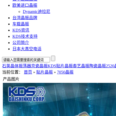
欧美进口晶振
Dynamic迪拉尼
台湾晶振品牌
车载晶振
KDS资讯
KDS技术支持
公司简介
日本大真空电话
石英晶体振荡器
京瓷晶振
KDS贴片晶振
泰艺晶振
陶瓷晶振
252
当前位置：
首页
»
贴片晶振
»
7050晶振
产品图片