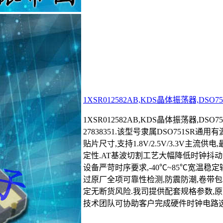
1XSR012582AB,KDS晶体振荡器,DS
1XSR012582AB,KDS晶体振荡器,DSO
27838351.该型号隶属DSO751SR通用有
贴片尺寸,支持1.8V/2.5V/3.3V主流
定性.AT基波切割工艺大幅降低时钟抖动,
设备严苛时序要求,-40℃~85℃宽温稳
过原厂全项可靠性检测,防震防潮,卷带
定无断货风险.我司提供配套规格参数,原
技术团队可协助客户完成硬件时钟电路选