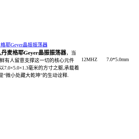
丹麦格耶Geyer晶振振荡器
晶振,丹麦格耶Geyer晶振振荡器
，当
12MHZ
7.0*5.0mm
,鲜有人留意支撑这一切的核心元件
以7.0×5.0×1.3毫米的方寸之躯,承载着
恰是“微小处藏大乾坤”的生动诠释.