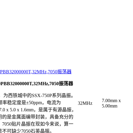
BB32000000T,32MHz,7050振荡器
BB32000000T,32MHz,7050振荡器
晶振，为西铁城中的SSX-750P系列晶振。
7.00mm x
频率稳定度是
±50ppm，电流为
32MHz
5.00mm
7.0 x 5.0
x
1.6mm，是属于有源晶振，
振采用的是金属面编带封装，具备充分的
7050贴片晶振在现如今来说，算一
不可缺少7050石英晶振。