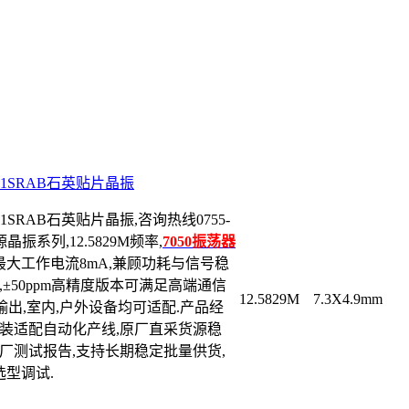
O751SRAB石英贴片晶振
751SRAB石英贴片晶振,咨询热线0755-
源晶振系列,12.5829M频率,
7050振荡器
供电,最大工作电流8mA,兼顾功耗与信号稳
±50ppm高精度版本可满足高端通信
12.5829M
7.3X4.9mm
定输出,室内,户外设备均可适配.产品经
包装适配自动化产线,原厂直采货源稳
厂测试报告,支持长期稳定批量供货,
型调试.