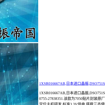
1XSR016667AB,日本进口晶振,DSO7
1XSR016667AB,日本进口晶振,DSO751
0755-27838351.该款为7050贴片
定位主机研发,标准3.3V供电,搭载三