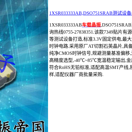
1XSR033333AB,DSO751SRAB测试
1XSR033333AB
车载晶振
,DSO751SR
询热线0755-27838351.该款7349
等测试设备打造,标准3.3V固定供电,最
时钟电路.采用原厂AT切割石英晶片,具
纯净CMOS时钟信号,规避测量基准偏移,波
高精度选型,-40℃~85℃宽温稳定输出
符合RoHS无铅标准,适配高温SMT产线
样,适配仪器厂商批量采购.