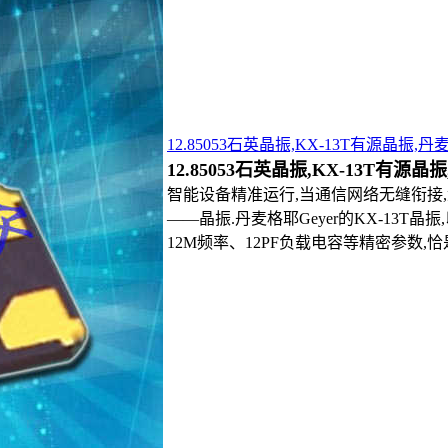
12.85053石英晶振,KX-13T有源晶振,
12.85053石英晶振,KX-13T有源
智能设备精准运行,当通信网络无缝衔接
——晶振.丹麦格耶Geyer的KX-13T晶振,
12M频率、12PF负载电容等精密参数,