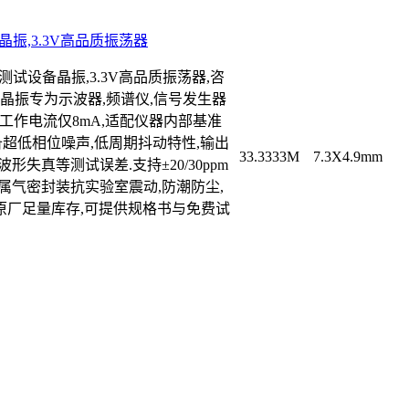
设备晶振,3.3V高品质振荡器
AB测试设备晶振,3.3V高品质振荡器,咨
贴片有源晶振专为示波器,频谱仪,信号发生器
大工作电流仅8mA,适配仪器内部基准
备超低相位噪声,低周期抖动特性,输出
33.3333M
7.3X4.9mm
形失真等测试误差.支持±20/30ppm
,金属气密封装抗实验室震动,防潮防尘,
,原厂足量库存,可提供规格书与免费试