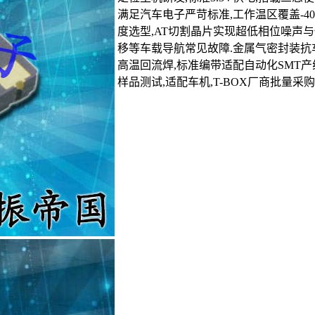
满足汽车电子严苛标准,工作温区覆盖-40℃~8
度选型,AT切割晶片实现超低相位噪声与
移等车载导航常见故障.金属气密封装抗
高温回流焊,标准编带适配自动化SMT产
样品测试,适配车机,T-BOX厂商批量采购