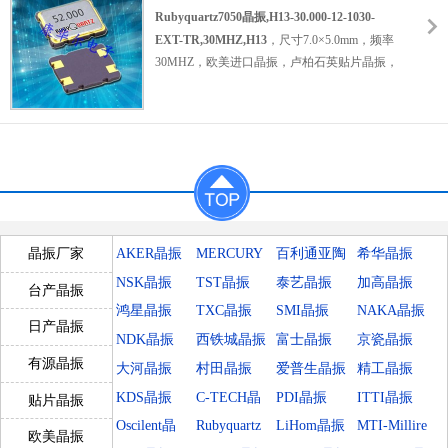
1030-EXT-TR,30MHZ,H13
振，高性能晶振，智能家电晶振，影音系统晶
Rubyquartz7050晶振,H13-30.000-12-1030-
振，游戏设备晶振，移动设备晶振，数字视频
EXT-TR,30MHZ,H13
，尺寸7.0×5.0mm，频率
晶振，便携式设备晶振，蓝牙耳机晶振，具有
30MHZ，欧美进口晶振，卢柏石英贴片晶振，
高性能低损耗的特点。
无源贴片晶振，7050mm石英晶振，无源
石英
谐振器
产品被广泛应用各个领域之中，特别适
晶体
，无源晶振，SMD晶振，无铅环保晶振，
合用于智能家电，影音系统，游戏设备，移动
水晶振动子，四脚贴片晶振，30MHZ石英晶
设备，数字视频，便携式设备，蓝牙耳机等应
振，轻薄型晶振，数字视频晶振，娱乐设备晶
用。
AS-25.000-20-F-SMD-TR,AS-SMD,卢柏
振，无线通信晶振，智能音响晶振，数码相机
大尺寸晶振,25MHZ.
晶振，千兆以太网晶振，多媒体设备晶振，低
损耗晶振，低功耗晶振，低耗能晶振，低老化
晶振，高品质晶振，具有轻薄型高性能低老化
AKER晶振
MERCURY
百利通亚陶
希华晶振
晶振厂家
的特点，
贴片石英晶振
产品可满足不同应用程
晶振
晶振
NSK晶振
TST晶振
泰艺晶振
加高晶振
序的需求，比较适合用于数字视频，娱乐设
台产晶振
备，无线通信，智能音响，数码相机，千兆以
鸿星晶振
TXC晶振
SMI晶振
NAKA晶振
日产晶振
太网，多媒体设备等应用。
Rubyquartz7050
NDK晶振
西铁城晶振
富士晶振
京瓷晶振
晶振,H13-30.000-12-1030-EXT-
有源晶振
大河晶振
村田晶振
爱普生晶振
精工晶振
TR,30MHZ,H13.
KDS晶振
C-TECH晶
PDI晶振
ITTI晶振
贴片晶振
振
Oscilent晶
Rubyquartz
LiHom晶振
MTI-Millire
欧美晶振