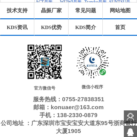
振
晶振
n晶振
ACT晶振
WI2WI晶振
Transko晶振
SUNTSU晶
技术支持
晶振厂家
常见问题
网站地图
振
QuartzChnik
QuartzCom
QANTEK晶
MtronPTI晶
晶振
晶振
振
振
MMDCOMP
KVG晶振
ILSI晶振
GEYER晶
KDS资讯
KDS优势
KDS简介
首页
晶振
振
Frequency晶
FOX晶振
Euroquartz
Crystek晶振
振
晶振
Cardinal晶
AEL晶振
AEK晶振
Statek晶振
振
Pletronics晶
IDTcrystal
SiTimeCryst
格林雷晶振
振
晶振
al
拉隆晶振
日蚀晶振
ECScrystal
维管晶振
晶振
AbraconCry
Jauch晶振
高利奇晶振
康纳温菲尔
stal
德
瑞康晶振
微晶晶振
CTS晶振
NJR晶振
Skyworks晶
Renesas瑞萨
Dynamic迪
微信小程序
官方微信号
振
晶振
拉尼
服务热线：0755-27838351
邮箱：konuaer@163.com
手机：138-2330-0879
公司地址 ：广东深圳市宝安宝安大道东95号浙商银行
大厦1905