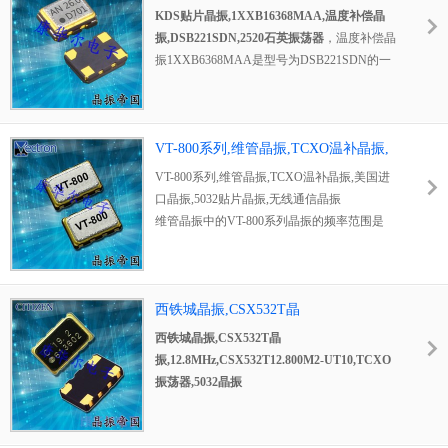
补晶振，高性能温补晶振，高质量温补晶振，
偿晶振,DSB221SDN,2520石英振荡器
KDS贴片晶振,1XXB16368MAA,温度补偿晶
低损耗温补晶振，低耗能温补晶振，低耗能温
振,DSB221SDN,2520石英振荡器
，温度补偿晶
补晶振，低相位温补晶振，低相噪温补晶振，
振1XXB6368MAA是型号为DSB221SDN的一
无线通信温补晶振，移动电话温补晶振，GPS
款KDS贴片晶振，其频率是16.368MHz，电压
定位系统晶振，卫星通信温补晶振，航空电子
为1.7V~36V，精度是1.5ppm，该2520贴片晶振
温补晶振，影像应用温补晶振，网络设备温补
支持低电压，低相位噪声，单体结构，多用于
晶振，具有低相位低相噪的特点。
智能手机，GPS/GNSS、工业用通信设备等。
VT-800系列,维管晶振,TCXO温补晶振,
贴片晶振本身体积小,超薄型石英晶体谐振器,
美国进口晶振,5032贴片晶振,无线通信晶
VT-800系列,维管晶振,TCXO温补晶振,美国进
特别适用于有目前高速发展的高端电子数码产
振
口晶振,5032贴片晶振,无线通信晶振
品,因为晶振本身小型化需求的市场领域,小型?
维管晶振中的VT-800系列晶振的频率范围是
薄型是对应陶瓷谐振器（偏差大）和普通的石
10~40MHz，电源电压为+2.8V、+3.0V、
英晶体谐振器（偏差小）的中间领域的一种性
+3.3V或+5.0V，是TCXO温补晶振。该美国进
价比较出色的产品.产品广泛用于笔记本电脑,
口晶振的尺寸是5.0 x 3.2mm，为5032贴片晶
无线电话,卫星导航HDD, SSD, USB, Blu-ray等
振，输出方式为Clipped Sine Wave，产品符合
西铁城晶振,CSX532T晶
用途,符合无铅焊接的高温回流焊曲线特性.
RoHS指令，并完全兼容无铅组装，适用于无
振,12.8MHz,CSX532T12.800M2-
西铁城晶振,CSX532T晶
线通信，基站，点对点无线电，测试设备，宽
UT10,TCXO振荡器,5032晶振
振,12.8MHz,CSX532T12.800M2-UT10,TCXO
带接入等。温度补偿晶体振荡器又称温补晶
振荡器,5032晶振
振，是在一定的温度范围内通过一定的补偿方
日本进口晶振的编码为
CSX532T12.800M2-
式，而保持晶体振荡器的输出频率在一定的精
UT10
的频率是
12.8MHz
，电压为
2.4V~3V
，频
度范围内的晶体振荡器。5032 石英晶振有两种
率稳定度是±2.5ppm，为
CSX532T晶振。该
西