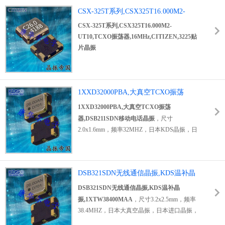
引脚封装尺寸晶振,两脚 5032 晶振外观通常采
铁城晶振
CSX-325T系列,CSX325T16.000M2-
尺寸是5.0 x 3.2mm，工作温度
用陶瓷面封装,四脚 5032 贴片晶振则是采用金
是-30~75度，电流为1mA，属于是温补晶振，
UT10,TCXO振荡
CSX-325T系列,CSX325T16.000M2-
属面编带封装, 5032 进口晶振与国产晶振受到
也叫TCXO振荡器。
温度补偿晶体振荡器
器,16MHz,CITIZEN,3225贴片晶振
UT10,TCXO振荡器,16MHz,CITIZEN,3225贴
广大用户群体的热捧,被使用到通讯,医疗,消费,
（TCXO）包括数字补偿晶体振荡器和微机补
片晶振
工业,汽车电子等领域当中。
偿晶体振荡器。器件内部采用模拟补偿网络或
西铁城晶振的CSX-325T系列中编码为
数字补偿方式、利用晶体负载电抗随温度的变
CSX325T16.000M2-UT10的频率是16MHz，电
化而补偿晶体元件的频率－温度特性，以达到
压为
1.8V~3V，频率稳定度是
±2.5ppm，其工
减少其频率－温度偏移的晶体振荡器。
作温度是
1XXD32000PBA,大真空TCXO振荡
-30°C~75°C，电流为1.5mA，尺寸是
3.2 x 2.5mm，该
CITIZEN
晶振属于TCXO温补
器,DSB211SDN移动电话晶振
1XXD32000PBA,大真空TCXO振荡
晶振，也叫TCXO振荡器。该3225贴片晶振为
器,DSB211SDN移动电话晶振
，尺寸
小型，薄型，质地轻的表面贴片振荡器，手机
2.0x1.6mm，频率32MHZ，日本KDS晶振，日
晶体，产品体积小，特别适用于各种小巧的便
本进口晶振，KDS有源有源晶振，四脚有源晶
携式消费电子数码产品，在移动通信领域广泛
振，2016mm有源振荡器，温补有源晶振，
的应用，晶振产品本身可发挥优良的电气特
TCXO晶体振荡器，温度补偿晶体振荡器，贴
性，满足无铅焊盘的高温回流温度曲线要求。
DSB321SDN无线通信晶振,KDS温补晶
片温补晶振，石英
温补晶振
，高性能温补晶
振,1XTW38400MAA
振，高质量温补晶振，低损耗温补晶振，低耗
DSB321SDN无线通信晶振,KDS温补晶
能温补晶振，低耗能温补晶振，低相位温补晶
振,1XTW38400MAA
，尺寸3.2x2.5mm，频率
振，低相噪温补晶振，无线通信温补晶振，移
38.4MHZ，日本大真空晶振，日本进口晶振，
动电话温补晶振，GPS定位系统晶振，卫星通
大真空有源晶振，有源晶体振荡器，
有源温补