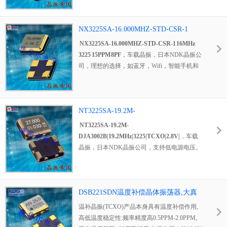
信温补晶振，航空电子温补晶振，影像应用温
晶振
，贴片温补晶振，3225mm温补晶振，
补晶振，网络设备温补晶振，具有低相位低相
TCXO温补晶振，温度补偿晶体振荡器，低电
噪的特点。
NX3225SA-16.000MHZ-STD-CSR-1
压温补晶振，低功耗温补晶振，低相位温补晶
SMD振荡器
产品比较常用于移动电话、
16MHz 3225 15PPM 8PF
振，低抖动温补晶振，低相噪温补晶振，高精
NX3225SA-16.000MHZ-STD-CSR-1 16MHz
GPS/GNSS、工业无线通信设备，卫星通信，
度温补晶振，高性能温补晶振，无线通信专用
3225 15PPM 8PF
，
车载晶振
，日本NDK晶振公
航空电子，网络设备等领域。
温补晶振，移动电话温补晶振，GPS全球定位
司，理想的选择，如蓝牙，Wifi，智能手机和
1XXD32000PBA,大真空TCXO振荡
系统温补晶振，智能家居温补晶振，基站应用
平板电脑。紧凑而薄。(3.2 × 2.5 × 0.55 mm typ.)
器,DSB211SDN移动电话晶振.
温补晶振，通信模块专用温补晶振，具有低电
具有优良的环境特性，包括耐热性和耐冲击
压低抖动的特点。
性。是无铅的。满足使用无铅焊料进行再流分
TCXO晶振
产品超级适合用于移动电话、
析的要求。适用于OA / AV移动通信/短程无线
NT3225SA-19.2M-
GPS/GNSS、工业无线通信设备，智能家居，
通信
DJA3002B|19.2MHz|3225|TCXO|2.8V|
NT3225SA-19.2M-
基站，通信模块等应用程序.
DSB321SDN无线
DJA3002B|19.2MHz|3225|TCXO|2.8V|
，
车载
通信晶振,KDS温补晶振,1XTW38400MAA.
晶振
，日本NDK晶振公司，
支持低电源电压。
（支持直流+1.7 V到+3.3V。）紧凑和轻，高
度，立方体积，重量最大。分别分别为1.0
mm、0.007 cm3和0.024 g。低功耗。是一个表
面安装的晶体振荡器。（有可能进行回流
DSB221SDN温度补偿晶体振荡器,大真
焊。）是无铅的。满足使用无铅焊料进行再流
空KDS晶体,7EE05200A02晶振
温补晶振(TCXO)产品本身具有温度补偿作用,
分析的要求
高低温度稳定性:频率精度高0.5PPM-2.0PPM,