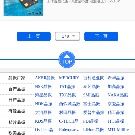
工作温度范围:-30度至85度,电源电压:1.8V-3.3V
之间可供选择,产品本身具有温度电压控制功
能,世界上最薄的晶振封装,频率:26兆赫,33.6兆
赫,38.4兆赫,40兆赫,因产品性能稳定,精度高等
优势,被广泛应用到一些比较高端的数码通讯产
品领域,GPS全球定位系统,智能手机,WiMAX和
1
/
8
上一页
下一页
蜂窝和无线通信等产品,符合RoHS/无铅.
AKER晶振
MERCURY
百利通亚陶
希华晶振
晶振厂家
晶振
晶振
NSK晶振
TST晶振
泰艺晶振
加高晶振
台产晶振
鸿星晶振
TXC晶振
SMI晶振
NAKA晶振
日产晶振
NDK晶振
西铁城晶振
富士晶振
京瓷晶振
有源晶振
大河晶振
村田晶振
爱普生晶振
精工晶振
KDS晶振
C-TECH晶
PDI晶振
ITTI晶振
贴片晶振
振
Oscilent晶
Rubyquartz
LiHom晶振
MTI-Millire
欧美晶振