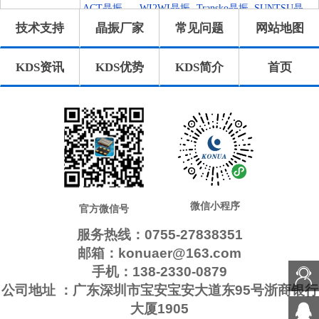
振
晶振
n晶振
ACT晶振
WI2WI晶振
Transko晶振
SUNTSU晶
技术支持
晶振厂家
常见问题
网站地图
振
QuartzChnik
QuartzCom
QANTEK晶
MtronPTI晶
晶振
晶振
振
振
MMDCOMP
KVG晶振
ILSI晶振
GEYER晶
KDS资讯
KDS优势
KDS简介
首页
晶振
振
Frequency晶
FOX晶振
Euroquartz
Crystek晶振
振
晶振
Cardinal晶
AEL晶振
AEK晶振
Statek晶振
振
Pletronics晶
IDTcrystal
SiTimeCryst
格林雷晶振
振
晶振
al
拉隆晶振
日蚀晶振
ECScrystal
维管晶振
晶振
AbraconCry
Jauch晶振
高利奇晶振
康纳温菲尔
stal
德
瑞康晶振
微晶晶振
CTS晶振
NJR晶振
Skyworks晶
Renesas瑞萨
Dynamic迪
微信小程序
官方微信号
振
晶振
拉尼
服务热线：0755-27838351
邮箱：konuaer@163.com
手机：138-2330-0879
公司地址 ：广东深圳市宝安宝安大道东95号浙商银行
大厦1905