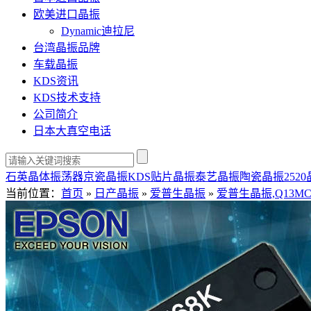
欧美进口晶振
Dynamic迪拉尼
台湾晶振品牌
车载晶振
KDS资讯
KDS技术支持
公司简介
日本大真空电话
石英晶体振荡器
京瓷晶振
KDS贴片晶振
泰艺晶振
陶瓷晶振
252
当前位置：
首页
»
日产晶振
»
爱普生晶振
»
爱普生晶振,Q13MC3