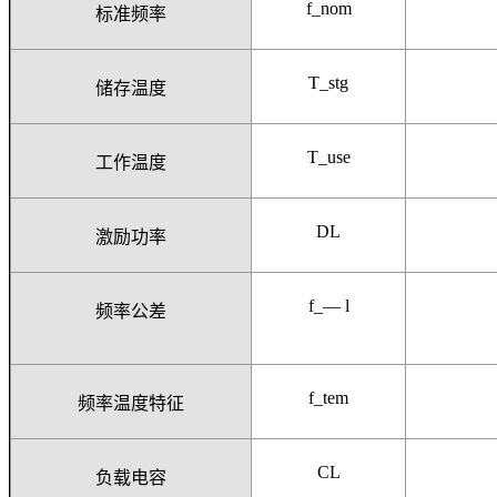
f_nom
标准频率
T_stg
储存温度
T_use
工作温度
DL
激励功率
f_— l
频率公差
f_tem
频率温度特征
CL
负载电容