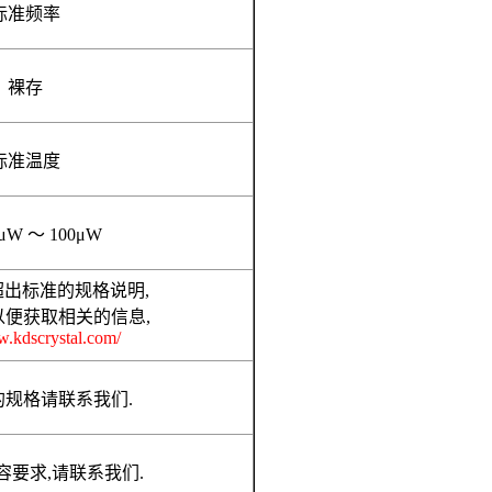
标准频率
裸存
标准温度
1μW
～
100μW
超出标准的规格说明
,
以便获取相关的信息
,
w.kdscrystal.com/
的规格请联系我们
.
容要求
,
请联系我们
.