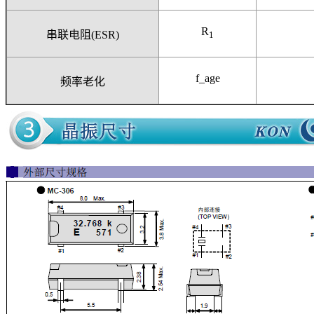
R
串联电阻
(ESR)
1
f_age
频率老化