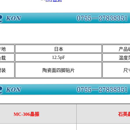
产地
日本
产品
12.5pF
负载
温度
封装
陶瓷面四脚贴片
尺
MC-306
晶振
石英