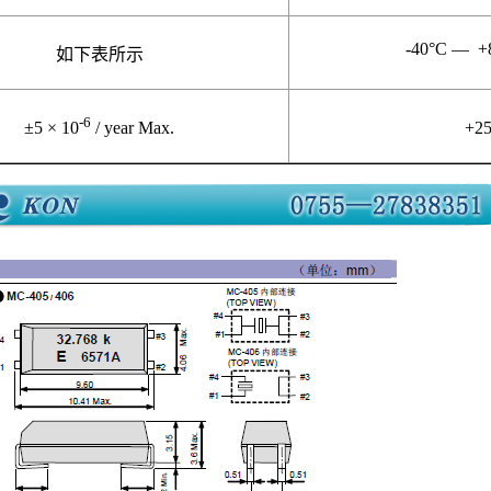
-40°C —
+
如下表所示
-6
±5 × 10
/ year Max.
+25