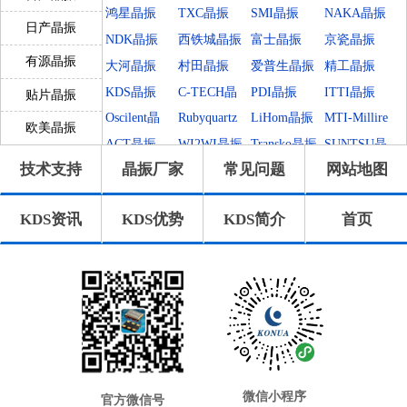
鸿星晶振
TXC晶振
SMI晶振
NAKA晶振
日产晶振
NDK晶振
西铁城晶振
富士晶振
京瓷晶振
有源晶振
大河晶振
村田晶振
爱普生晶振
精工晶振
KDS晶振
C-TECH晶
PDI晶振
ITTI晶振
贴片晶振
振
Oscilent晶
Rubyquartz
LiHom晶振
MTI-Millire
欧美晶振
振
晶振
n晶振
ACT晶振
WI2WI晶振
Transko晶振
SUNTSU晶
技术支持
晶振厂家
常见问题
网站地图
振
QuartzChnik
QuartzCom
QANTEK晶
MtronPTI晶
晶振
晶振
振
振
MMDCOMP
KVG晶振
ILSI晶振
GEYER晶
KDS资讯
KDS优势
KDS简介
首页
晶振
振
Frequency晶
FOX晶振
Euroquartz
Crystek晶振
振
晶振
Cardinal晶
AEL晶振
AEK晶振
Statek晶振
振
Pletronics晶
IDTcrystal
SiTimeCryst
格林雷晶振
振
晶振
al
拉隆晶振
日蚀晶振
ECScrystal
维管晶振
晶振
AbraconCry
Jauch晶振
高利奇晶振
康纳温菲尔
stal
德
瑞康晶振
微晶晶振
CTS晶振
NJR晶振
Skyworks晶
Renesas瑞萨
Dynamic迪
微信小程序
官方微信号
振
晶振
拉尼