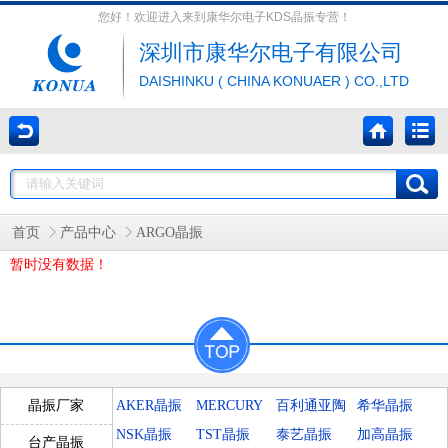
您好！欢迎进入来到康华尔电子KDS晶振专营！
深圳市康华尔电子有限公司
DAISHINKU ( CHINA KONUAER ) CO.,LTD
首页
产品中心
ARGO晶振
暂时没有数据！
AKER晶振
MERCURY
百利通亚陶
希华晶振
晶振厂家
晶振
晶振
NSK晶振
TST晶振
泰艺晶振
加高晶振
台产晶振