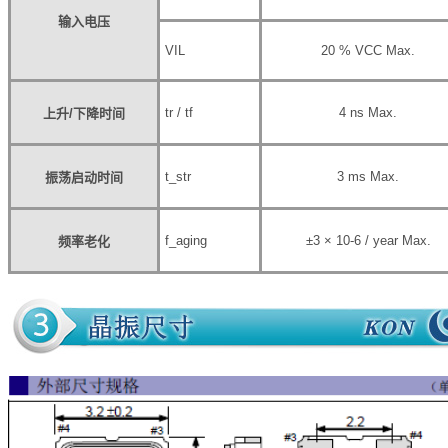
输入电压
V
IL
20 % V
CC
Max.
tr / tf
4 ns Max.
上升
/
下降时间
t_str
3 ms Max.
振荡启动时间
f_aging
±3 × 10
-6
/ year Max.
频率老化