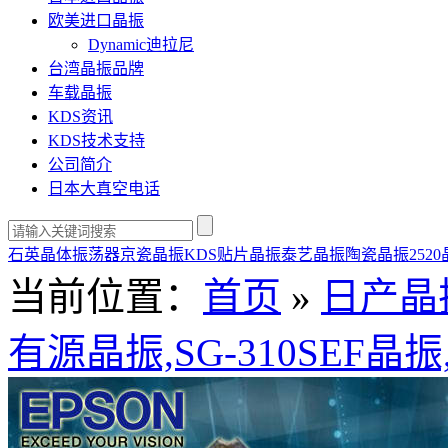
欧美进口晶振
Dynamic迪拉尼
台湾晶振品牌
车载晶振
KDS资讯
KDS技术支持
公司简介
日本大真空电话
石英晶体振荡器
京瓷晶振
KDS贴片晶振
泰艺晶振
陶瓷晶振
252
当前位置：
首页
»
日产晶
有源晶振,SG-310SEF晶