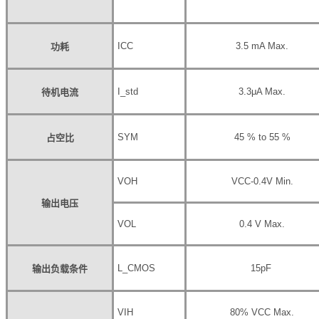
I
CC
3.5 mA Max.
功耗
I_std
3.3μA Max.
待机电流
SYM
45 % to 55 %
占空比
V
OH
V
CC
-0.4V Min.
输出电压
V
OL
0.4 V Max.
L_CMOS
15pF
输出负载条件
V
IH
80% V
CC
Max.