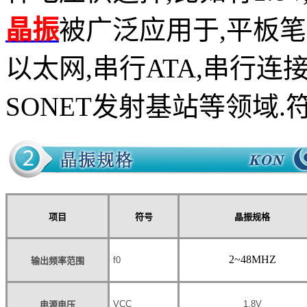
晶振
被广泛应用于,平板笔记
以太网,串行ATA,串行连接SCSI
SONET发射基站等领域.符
项目
符号
晶振规格
2~48MHZ
f
0
输出频率范围
V
CC
1.8V
电源电压